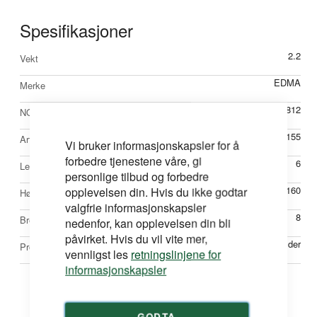
Spesifikasjoner
Mer
2.2
Vekt
informasjon
EDMA
Merke
53534812
NOBBNr
E066155
Artikkelnr
Vi bruker informasjonskapsler for å
forbedre tjenestene våre, gi
6
Lengde mm
personlige tilbud og forbedre
opplevelsen din. Hvis du ikke godtar
160
Høyde mm
valgfrie informasjonskapsler
8
Bredde mm
nedenfor, kan opplevelsen din bli
påvirket. Hvis du vil vite mer,
Plateholder
Produkttype
vennligst les
retningslinjene for
informasjonskapsler
GODTA