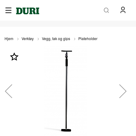
Søk
Hjem
Verktøy
Vegg, tak og gips
Plateholder
Gå
til
slutten
av
bildegalleri