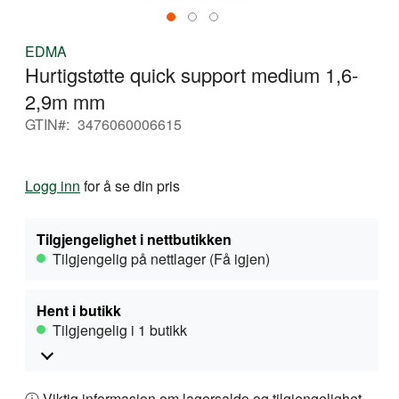
Gå
EDMA
til
Hurtigstøtte quick support medium 1,6-
begynnelsen
av
2,9m mm
bildegalleri
GTIN
3476060006615
Logg inn
for å se din pris
Tilgjengelighet i nettbutikken
Tilgjengelig på nettlager (Få igjen)
Hent i butikk
Tilgjengelig i 1 butikk
ⓘ Viktig informasjon om lagersaldo og tilgjengelighet