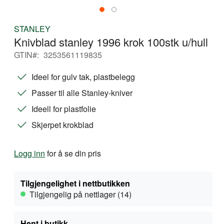
Gå
STANLEY
til
Knivblad stanley 1996 krok 100stk u/hull
begynnelsen
av
GTIN
3253561119835
bildegalleri
Ideel for gulv tak, plastbelegg
Passer til alle Stanley-kniver
Ideell for plastfolie
Skjerpet krokblad
Logg inn
for å se din pris
Tilgjengelighet i nettbutikken
Tilgjengelig på nettlager (14)
Hent i butikk