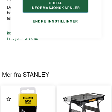
GODTA
Dersom du har spørsmål om produkt, løsning eller
INFORMASJONSKAPSLER
bestilling kan du ta kontakt med oss på e-post eller
telefon:
ENDRE INNSTILLINGER
kontakt@duri.no
(+47) 24 13 13 50
Mer fra STANLEY