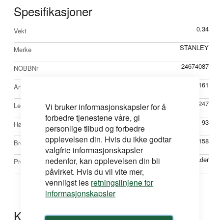
Spesifikasjoner
Mer
0.34
Vekt
informasjon
STANLEY
Merke
24674087
NOBBNr
620161
Artikkelnr
247
Lengde mm
Vi bruker informasjonskapsler for å
forbedre tjenestene våre, gi
93
Høyde mm
personlige tilbud og forbedre
opplevelsen din. Hvis du ikke godtar
158
Bredde mm
valgfrie informasjonskapsler
nedenfor, kan opplevelsen din bli
Knivblader
Produkttype
påvirket. Hvis du vil vite mer,
vennligst les
retningslinjene for
informasjonskapsler
Kontakt oss