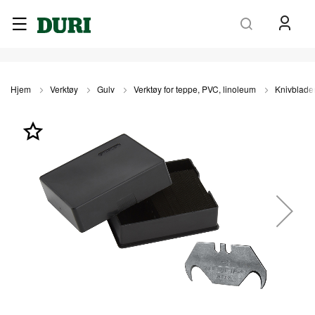
Søk
Hjem
Verktøy
Gulv
Verktøy for teppe, PVC, linoleum
Knivblade
Gå
til
slutten
av
bildegalleri