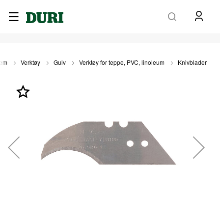
Søk
jem
Verktøy
Gulv
Verktøy for teppe, PVC, linoleum
Knivblader
Gå
til
slutten
av
bildegalleri