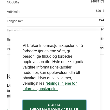
24674178
NOBBNr
62018
Artikkelnr
244
Lengde mm
94
Høyde mm
154
Bredde mm
Vi bruker informasjonskapsler for å
Knivblader
Produkttype
forbedre tjenestene våre, gi
personlige tilbud og forbedre
opplevelsen din. Hvis du ikke godtar
valgfrie informasjonskapsler
nedenfor, kan opplevelsen din bli
Kontakt oss
påvirket. Hvis du vil vite mer,
vennligst les
retningslinjene for
Dersom du har spørsmål om produkt, løsning eller
informasjonskapsler
bestilling kan du ta kontakt med oss på e-post eller
telefon:
GODTA
INFORMASJONSKAPSLER