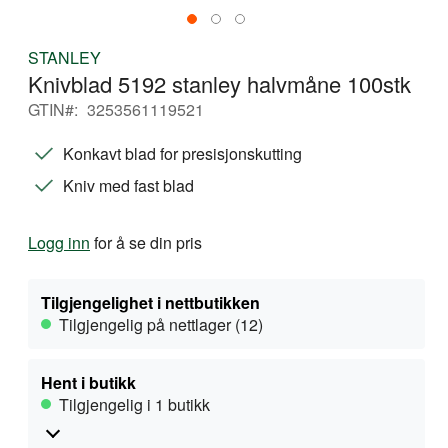
Gå
STANLEY
til
Knivblad 5192 stanley halvmåne 100stk
begynnelsen
av
GTIN
3253561119521
bildegalleri
Konkavt blad for presisjonskutting
Kniv med fast blad
Logg inn
for å se din pris
Tilgjengelighet i nettbutikken
Tilgjengelig på nettlager (12)
Hent i butikk
Tilgjengelig i 1 butikk