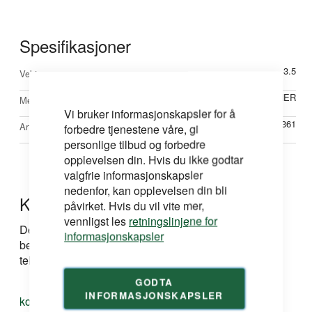
Spesifikasjoner
Mer
3.5
Vekt
informasjon
WAGNER
Merke
Vi bruker informasjonskapsler for å
WA430-361
Artikkelnr
forbedre tjenestene våre, gi
personlige tilbud og forbedre
opplevelsen din. Hvis du ikke godtar
valgfrie informasjonskapsler
nedenfor, kan opplevelsen din bli
Kontakt oss
påvirket. Hvis du vil vite mer,
vennligst les
retningslinjene for
Dersom du har spørsmål om produkt, løsning eller
informasjonskapsler
bestilling kan du ta kontakt med oss på e-post eller
telefon:
GODTA
INFORMASJONSKAPSLER
kontakt@duri.no