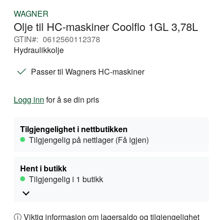
Gå
WAGNER
til
Olje til HC-maskiner Coolflo 1GL 3,78L
begynnelsen
av
GTIN
0612560112378
bildegalleri
Hydraulikkolje
Passer til Wagners HC-maskiner
Logg inn
for å se din pris
Tilgjengelighet i nettbutikken
Tilgjengelig på nettlager (Få igjen)
Hent i butikk
Tilgjengelig i 1 butikk
ⓘ Viktig informasjon om lagersaldo og tilgjengelighet